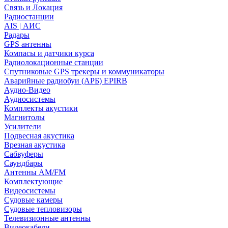
Связь и Локация
Радиостанции
AIS | АИС
Радары
GPS антенны
Компасы и датчики курса
Радиолокационные станции
Спутниковые GPS трекеры и коммуникаторы
Аварийные радиобуи (АРБ) EPIRB
Аудио-Видео
Аудиосистемы
Комплекты акустики
Магнитолы
Усилители
Подвесная акустика
Врезная акустика
Сабвуферы
Саундбары
Антенны AM/FM
Комплектующие
Видеосистемы
Судовые камеры
Cудовые тепловизоры
Телевизионные антенны
Видеокабели