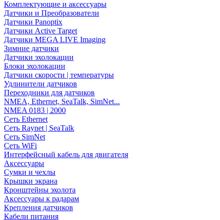
Комплектующие и аксессуары
Датчики и Преобразователи
Датчики Panoptix
Датчики Active Target
Датчики MEGA LIVE Imaging
Зимние датчики
Датчики эхолокации
Блоки эхолокации
Датчики скорости | температуры
Удлинители датчиков
Переходники для датчиков
NMEA, Ethernet, SeaTalk, SimNet...
NMEA 0183 | 2000
Сеть Ethernet
Сеть Raynet | SeaTalk
Сеть SimNet
Сеть WiFi
Интерфейсный кабель для двигателя
Аксессуары
Сумки и чехлы
Крышки экрана
Кронштейны эхолота
Аксессуары к радарам
Крепления датчиков
Кабели питания