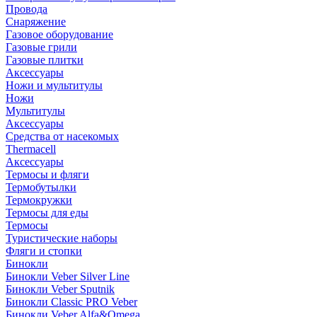
Провода
Снаряжение
Газовое оборудование
Газовые грили
Газовые плитки
Аксессуары
Ножи и мультитулы
Ножи
Мультитулы
Аксессуары
Средства от насекомых
Thermacell
Аксессуары
Термосы и фляги
Термобутылки
Термокружки
Термосы для еды
Термосы
Туристические наборы
Фляги и стопки
Бинокли
Бинокли Veber Silver Line
Бинокли Veber Sputnik
Бинокли Classic PRO Veber
Бинокли Veber Alfa&Omega