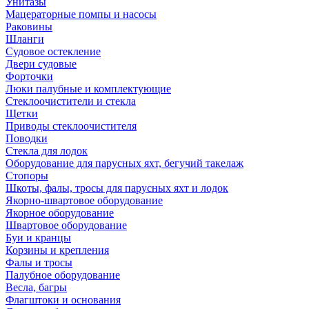
Унитазы
Мацераторные помпы и насосы
Раковины
Шланги
Судовое остекление
Двери судовые
Форточки
Люки палубные и комплектующие
Стеклоочистители и стекла
Щетки
Приводы стеклоочистителя
Поводки
Стекла для лодок
Оборудование для парусных яхт, бегучий такелаж
Стопоры
Шкоты, фалы, тросы для парусных яхт и лодок
Якорно-швартовое оборудование
Якорное оборудование
Швартовое оборудование
Буи и кранцы
Корзины и крепления
Фалы и тросы
Палубное оборудование
Весла, багры
Флагштоки и основания