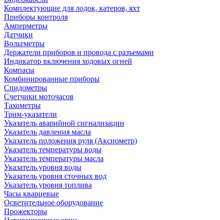
Комплектующие для лодок, катеров, яхт
Приборы контроля
Амперметры
Датчики
Вольтметры
Держатели приборов и провода с разъемами
Индикатор включения ходовых огней
Компасы
Комбинированные приборы
Спидометры
Счетчики моточасов
Тахометры
Трим-указатели
Указатель аварийной сигнализации
Указатель давления масла
Указатель положения руля (Аксиометр)
Указатель температуры воды
Указатель температуры масла
Указатель уровня воды
Указатель уровня сточных вод
Указатель уровня топлива
Часы кварцевые
Осветительное оборудование
Прожекторы