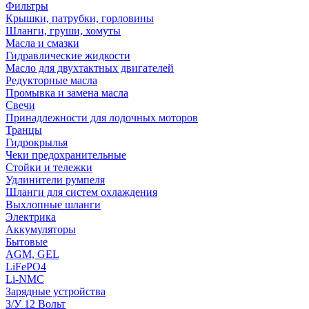
Фильтры
Крышки, патрубки, горловины
Шланги, груши, хомуты
Масла и смазки
Гидравлические жидкости
Масло для двухтактных двигателей
Редукторные масла
Промывка и замена масла
Свечи
Принадлежности для лодочных моторов
Транцы
Гидрокрылья
Чеки предохранительные
Стойки и тележки
Удлинители румпеля
Шланги для систем охлаждения
Выхлопные шланги
Электрика
Аккумуляторы
Бытовые
AGM, GEL
LiFePO4
Li-NMC
Зарядные устройства
З/У 12 Вольт