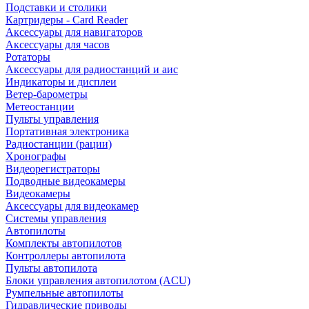
Подставки и столики
Картридеры - Card Reader
Аксессуары для навигаторов
Аксессуары для часов
Ротаторы
Аксессуары для радиостанций и аис
Индикаторы и дисплеи
Ветер-барометры
Метеостанции
Пульты управления
Портативная электроника
Радиостанции (рации)
Хронографы
Видеорегистраторы
Подводные видеокамеры
Видеокамеры
Аксессуары для видеокамер
Системы управления
Автопилоты
Комплекты автопилотов
Контроллеры автопилота
Пульты автопилота
Блоки управления автопилотом (ACU)
Румпельные автопилоты
Гидравлические приводы