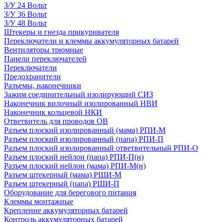
З/У 24 Вольт
З/У 36 Вольт
З/У 48 Вольт
Штекеры и гнезда прикуривателя
Переключатели и клеммы аккумуляторных батарей
Вентиляторы трюмные
Панели переключателей
Переключатели
Предохранители
Разъемы, наконечники
Зажим соединительный изолирующий СИЗ
Наконечник вилочный изолированный НВИ
Наконечник кольцевой НКИ
Ответвитель для проводов ОВ
Разъем плоский изолированный (мама) РПИ-М
Разъем плоский изолированный (папа) РПИ-П
Разъем плоский изолированный ответвительный РПИ-О
Разъем плоский нейлон (папа) РПИ-П(н)
Разъем плоский нейлон (мама) РПИ-М(н)
Разъем штекерный (мама) РШИ-М
Разъем штекерный (папа) РШИ-П
Оборудование для берегового питания
Клеммы монтажные
Крепление аккумуляторных батарей
Контроль аккумуляторных батарей