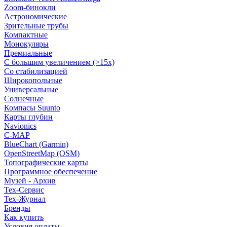
Zoom-бинокли
Астрономические
Зрительные трубы
Компактные
Монокуляры
Премиальные
С большим увеличением (>15x)
Со стабилизацией
Широкопольные
Универсальные
Солнечные
Компасы Suunto
Карты глубин
Navionics
C-MAP
BlueChart (Garmin)
OpenStreetMap (OSM)
Топографические карты
Программное обеспечение
Музей - Архив
Tex-Сервис
Тех-Журнал
Бренды
Как купить
Условия оплаты