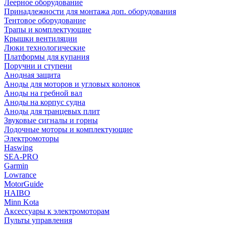
Леерное оборудование
Принадлежности для монтажа доп. оборудования
Тентовое оборудование
Трапы и комплектующие
Крышки вентиляции
Люки технологические
Платформы для купания
Поручни и ступени
Анодная защита
Аноды для моторов и угловых колонок
Аноды на гребной вал
Аноды на корпус судна
Аноды для транцевых плит
Звуковые сигналы и горны
Лодочные моторы и комплектующие
Электромоторы
Haswing
SEA-PRO
Garmin
Lowrance
MotorGuide
HAIBO
Minn Kota
Аксессуары к электромоторам
Пульты управления