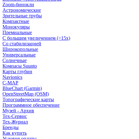
Zoom-бинокли
Астрономические
Зрительные трубы
Компактные
Монокуляры
Премиальные
С большим увеличением (>15x)
Со стабилизацией
Широкопольные
Универсальные
Солнечные
Компасы Suunto
Карты глубин
Navionics
C-MAP
BlueChart (Garmin)
OpenStreetMap (OSM)
Топографические карты
Программное обеспечение
Музей - Архив
Tex-Сервис
Тех-Журнал
Бренды
Как купить
Условия оплаты