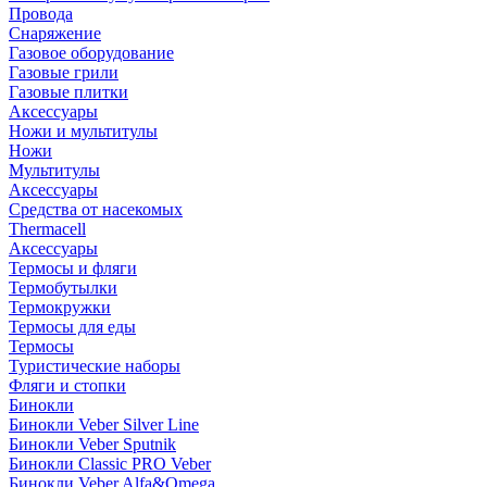
Провода
Снаряжение
Газовое оборудование
Газовые грили
Газовые плитки
Аксессуары
Ножи и мультитулы
Ножи
Мультитулы
Аксессуары
Средства от насекомых
Thermacell
Аксессуары
Термосы и фляги
Термобутылки
Термокружки
Термосы для еды
Термосы
Туристические наборы
Фляги и стопки
Бинокли
Бинокли Veber Silver Line
Бинокли Veber Sputnik
Бинокли Classic PRO Veber
Бинокли Veber Alfa&Omega