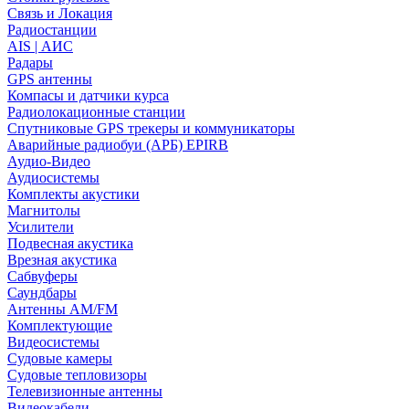
Связь и Локация
Радиостанции
AIS | АИС
Радары
GPS антенны
Компасы и датчики курса
Радиолокационные станции
Спутниковые GPS трекеры и коммуникаторы
Аварийные радиобуи (АРБ) EPIRB
Аудио-Видео
Аудиосистемы
Комплекты акустики
Магнитолы
Усилители
Подвесная акустика
Врезная акустика
Сабвуферы
Саундбары
Антенны AM/FM
Комплектующие
Видеосистемы
Судовые камеры
Cудовые тепловизоры
Телевизионные антенны
Видеокабели