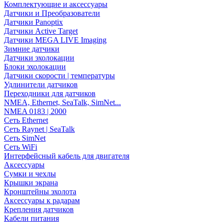
Комплектующие и аксессуары
Датчики и Преобразователи
Датчики Panoptix
Датчики Active Target
Датчики MEGA LIVE Imaging
Зимние датчики
Датчики эхолокации
Блоки эхолокации
Датчики скорости | температуры
Удлинители датчиков
Переходники для датчиков
NMEA, Ethernet, SeaTalk, SimNet...
NMEA 0183 | 2000
Сеть Ethernet
Сеть Raynet | SeaTalk
Сеть SimNet
Сеть WiFi
Интерфейсный кабель для двигателя
Аксессуары
Сумки и чехлы
Крышки экрана
Кронштейны эхолота
Аксессуары к радарам
Крепления датчиков
Кабели питания