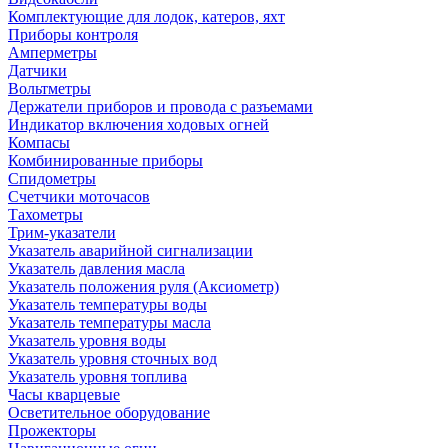
Комплектующие для лодок, катеров, яхт
Приборы контроля
Амперметры
Датчики
Вольтметры
Держатели приборов и провода с разъемами
Индикатор включения ходовых огней
Компасы
Комбинированные приборы
Спидометры
Счетчики моточасов
Тахометры
Трим-указатели
Указатель аварийной сигнализации
Указатель давления масла
Указатель положения руля (Аксиометр)
Указатель температуры воды
Указатель температуры масла
Указатель уровня воды
Указатель уровня сточных вод
Указатель уровня топлива
Часы кварцевые
Осветительное оборудование
Прожекторы