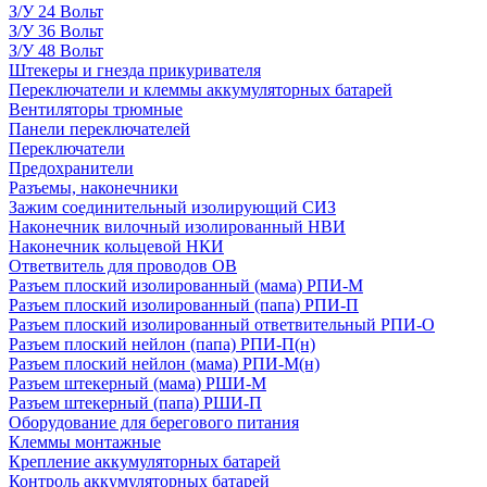
З/У 24 Вольт
З/У 36 Вольт
З/У 48 Вольт
Штекеры и гнезда прикуривателя
Переключатели и клеммы аккумуляторных батарей
Вентиляторы трюмные
Панели переключателей
Переключатели
Предохранители
Разъемы, наконечники
Зажим соединительный изолирующий СИЗ
Наконечник вилочный изолированный НВИ
Наконечник кольцевой НКИ
Ответвитель для проводов ОВ
Разъем плоский изолированный (мама) РПИ-М
Разъем плоский изолированный (папа) РПИ-П
Разъем плоский изолированный ответвительный РПИ-О
Разъем плоский нейлон (папа) РПИ-П(н)
Разъем плоский нейлон (мама) РПИ-М(н)
Разъем штекерный (мама) РШИ-М
Разъем штекерный (папа) РШИ-П
Оборудование для берегового питания
Клеммы монтажные
Крепление аккумуляторных батарей
Контроль аккумуляторных батарей