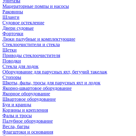
Унитазы
Мацераторные помпы и насосы
Раковины
Шланги
Судовое остекление
Двери судовые
Форточки
Люки палубные и комплектующие
Стеклоочистители и стекла
Щетки
Приводы стеклоочистителя
Поводки
Стекла для лодок
Оборудование для парусных яхт, бегучий такелаж
Стопоры
Шкоты, фалы, тросы для парусных яхт и лодок
Якорно-швартовое оборудование
Якорное оборудование
Швартовое оборудование
Буи и кранцы
Корзины и крепления
Фалы и тросы
Палубное оборудование
Весла, багры
Флагштоки и основания