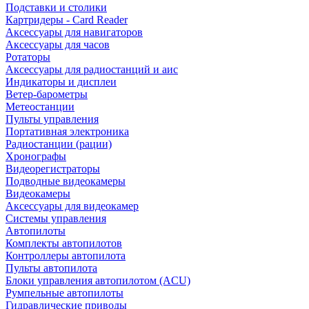
Подставки и столики
Картридеры - Card Reader
Аксессуары для навигаторов
Аксессуары для часов
Ротаторы
Аксессуары для радиостанций и аис
Индикаторы и дисплеи
Ветер-барометры
Метеостанции
Пульты управления
Портативная электроника
Радиостанции (рации)
Хронографы
Видеорегистраторы
Подводные видеокамеры
Видеокамеры
Аксессуары для видеокамер
Системы управления
Автопилоты
Комплекты автопилотов
Контроллеры автопилота
Пульты автопилота
Блоки управления автопилотом (ACU)
Румпельные автопилоты
Гидравлические приводы