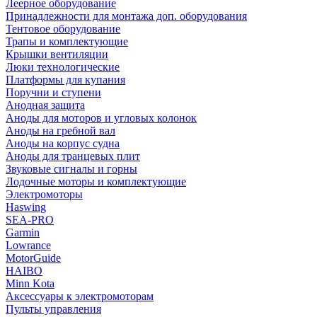
Леерное оборудование
Принадлежности для монтажа доп. оборудования
Тентовое оборудование
Трапы и комплектующие
Крышки вентиляции
Люки технологические
Платформы для купания
Поручни и ступени
Анодная защита
Аноды для моторов и угловых колонок
Аноды на гребной вал
Аноды на корпус судна
Аноды для транцевых плит
Звуковые сигналы и горны
Лодочные моторы и комплектующие
Электромоторы
Haswing
SEA-PRO
Garmin
Lowrance
MotorGuide
HAIBO
Minn Kota
Аксессуары к электромоторам
Пульты управления