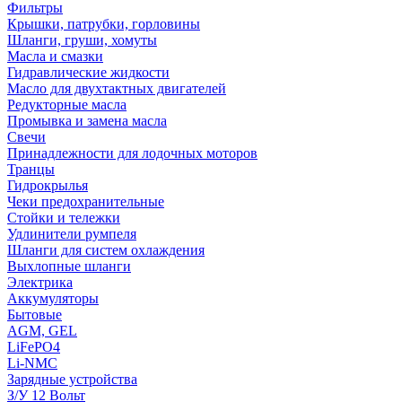
Фильтры
Крышки, патрубки, горловины
Шланги, груши, хомуты
Масла и смазки
Гидравлические жидкости
Масло для двухтактных двигателей
Редукторные масла
Промывка и замена масла
Свечи
Принадлежности для лодочных моторов
Транцы
Гидрокрылья
Чеки предохранительные
Стойки и тележки
Удлинители румпеля
Шланги для систем охлаждения
Выхлопные шланги
Электрика
Аккумуляторы
Бытовые
AGM, GEL
LiFePO4
Li-NMC
Зарядные устройства
З/У 12 Вольт