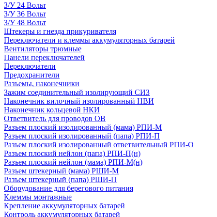
З/У 24 Вольт
З/У 36 Вольт
З/У 48 Вольт
Штекеры и гнезда прикуривателя
Переключатели и клеммы аккумуляторных батарей
Вентиляторы трюмные
Панели переключателей
Переключатели
Предохранители
Разъемы, наконечники
Зажим соединительный изолирующий СИЗ
Наконечник вилочный изолированный НВИ
Наконечник кольцевой НКИ
Ответвитель для проводов ОВ
Разъем плоский изолированный (мама) РПИ-М
Разъем плоский изолированный (папа) РПИ-П
Разъем плоский изолированный ответвительный РПИ-О
Разъем плоский нейлон (папа) РПИ-П(н)
Разъем плоский нейлон (мама) РПИ-М(н)
Разъем штекерный (мама) РШИ-М
Разъем штекерный (папа) РШИ-П
Оборудование для берегового питания
Клеммы монтажные
Крепление аккумуляторных батарей
Контроль аккумуляторных батарей