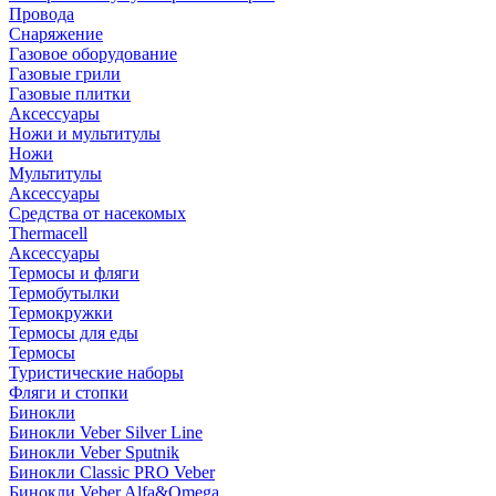
Провода
Снаряжение
Газовое оборудование
Газовые грили
Газовые плитки
Аксессуары
Ножи и мультитулы
Ножи
Мультитулы
Аксессуары
Средства от насекомых
Thermacell
Аксессуары
Термосы и фляги
Термобутылки
Термокружки
Термосы для еды
Термосы
Туристические наборы
Фляги и стопки
Бинокли
Бинокли Veber Silver Line
Бинокли Veber Sputnik
Бинокли Classic PRO Veber
Бинокли Veber Alfa&Omega