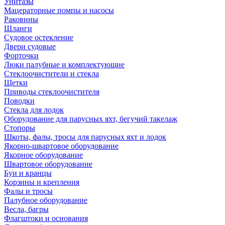
Унитазы
Мацераторные помпы и насосы
Раковины
Шланги
Судовое остекление
Двери судовые
Форточки
Люки палубные и комплектующие
Стеклоочистители и стекла
Щетки
Приводы стеклоочистителя
Поводки
Стекла для лодок
Оборудование для парусных яхт, бегучий такелаж
Стопоры
Шкоты, фалы, тросы для парусных яхт и лодок
Якорно-швартовое оборудование
Якорное оборудование
Швартовое оборудование
Буи и кранцы
Корзины и крепления
Фалы и тросы
Палубное оборудование
Весла, багры
Флагштоки и основания