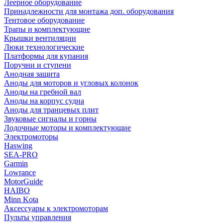
Леерное оборудование
Принадлежности для монтажа доп. оборудования
Тентовое оборудование
Трапы и комплектующие
Крышки вентиляции
Люки технологические
Платформы для купания
Поручни и ступени
Анодная защита
Аноды для моторов и угловых колонок
Аноды на гребной вал
Аноды на корпус судна
Аноды для транцевых плит
Звуковые сигналы и горны
Лодочные моторы и комплектующие
Электромоторы
Haswing
SEA-PRO
Garmin
Lowrance
MotorGuide
HAIBO
Minn Kota
Аксессуары к электромоторам
Пульты управления