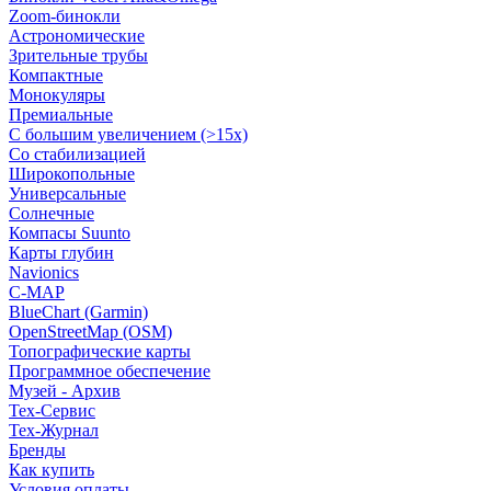
Zoom-бинокли
Астрономические
Зрительные трубы
Компактные
Монокуляры
Премиальные
С большим увеличением (>15x)
Со стабилизацией
Широкопольные
Универсальные
Солнечные
Компасы Suunto
Карты глубин
Navionics
C-MAP
BlueChart (Garmin)
OpenStreetMap (OSM)
Топографические карты
Программное обеспечение
Музей - Архив
Tex-Сервис
Тех-Журнал
Бренды
Как купить
Условия оплаты