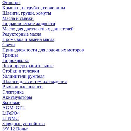
Фильтры
Крышки, патрубки, горловины
Шланги, груши, хомуты
Масла и смазки
Гидравлические жидкости
Масло для двухтактных двигателей
Редукторные масла
Промывка и замена масла
Свечи
Принадлежности для лодочных моторов
Транцы
Гидрокрылья
Чеки предохранительные
Стойки и тележки
Удлинители румпеля
Шланги для систем охлаждения
Выхлопные шланги
Электрика
Аккумуляторы
Бытовые
AGM, GEL
LiFePO4
Li-NMC
Зарядные устройства
З/У 12 Вольт