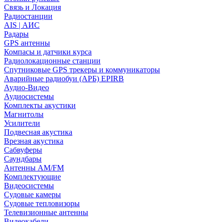
Связь и Локация
Радиостанции
AIS | АИС
Радары
GPS антенны
Компасы и датчики курса
Радиолокационные станции
Спутниковые GPS трекеры и коммуникаторы
Аварийные радиобуи (АРБ) EPIRB
Аудио-Видео
Аудиосистемы
Комплекты акустики
Магнитолы
Усилители
Подвесная акустика
Врезная акустика
Сабвуферы
Саундбары
Антенны AM/FM
Комплектующие
Видеосистемы
Судовые камеры
Cудовые тепловизоры
Телевизионные антенны
Видеокабели