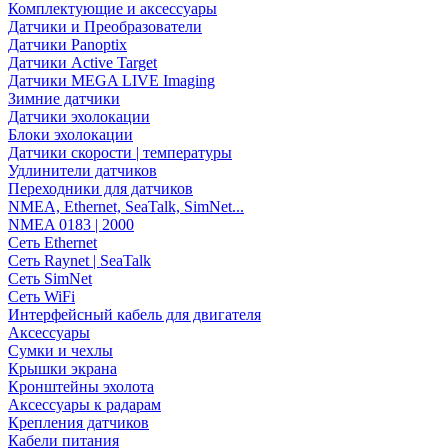
Комплектующие и аксессуары
Датчики и Преобразователи
Датчики Panoptix
Датчики Active Target
Датчики MEGA LIVE Imaging
Зимние датчики
Датчики эхолокации
Блоки эхолокации
Датчики скорости | температуры
Удлинители датчиков
Переходники для датчиков
NMEA, Ethernet, SeaTalk, SimNet...
NMEA 0183 | 2000
Сеть Ethernet
Сеть Raynet | SeaTalk
Сеть SimNet
Сеть WiFi
Интерфейсный кабель для двигателя
Аксессуары
Сумки и чехлы
Крышки экрана
Кронштейны эхолота
Аксессуары к радарам
Крепления датчиков
Кабели питания