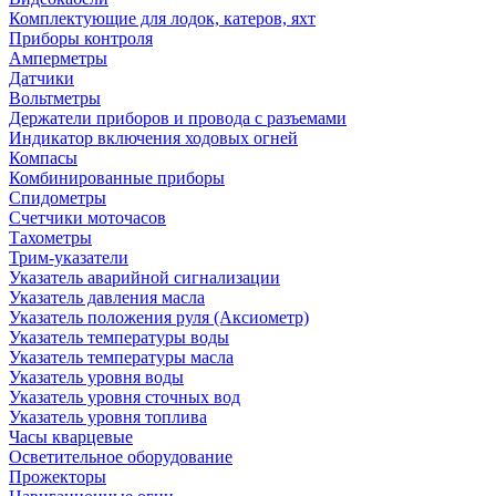
Комплектующие для лодок, катеров, яхт
Приборы контроля
Амперметры
Датчики
Вольтметры
Держатели приборов и провода с разъемами
Индикатор включения ходовых огней
Компасы
Комбинированные приборы
Спидометры
Счетчики моточасов
Тахометры
Трим-указатели
Указатель аварийной сигнализации
Указатель давления масла
Указатель положения руля (Аксиометр)
Указатель температуры воды
Указатель температуры масла
Указатель уровня воды
Указатель уровня сточных вод
Указатель уровня топлива
Часы кварцевые
Осветительное оборудование
Прожекторы