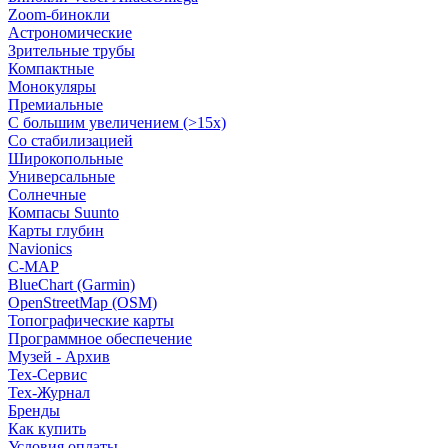
Zoom-бинокли
Астрономические
Зрительные трубы
Компактные
Монокуляры
Премиальные
С большим увеличением (>15x)
Со стабилизацией
Широкопольные
Универсальные
Солнечные
Компасы Suunto
Карты глубин
Navionics
C-MAP
BlueChart (Garmin)
OpenStreetMap (OSM)
Топографические карты
Программное обеспечение
Музей - Архив
Tex-Сервис
Тех-Журнал
Бренды
Как купить
Условия оплаты