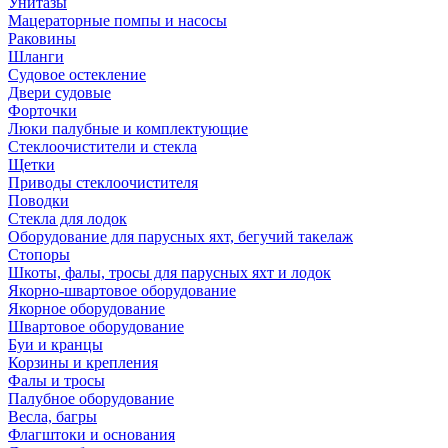
Унитазы
Мацераторные помпы и насосы
Раковины
Шланги
Судовое остекление
Двери судовые
Форточки
Люки палубные и комплектующие
Стеклоочистители и стекла
Щетки
Приводы стеклоочистителя
Поводки
Стекла для лодок
Оборудование для парусных яхт, бегучий такелаж
Стопоры
Шкоты, фалы, тросы для парусных яхт и лодок
Якорно-швартовое оборудование
Якорное оборудование
Швартовое оборудование
Буи и кранцы
Корзины и крепления
Фалы и тросы
Палубное оборудование
Весла, багры
Флагштоки и основания