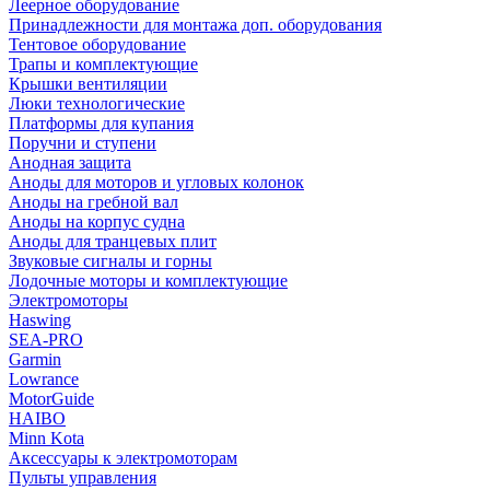
Леерное оборудование
Принадлежности для монтажа доп. оборудования
Тентовое оборудование
Трапы и комплектующие
Крышки вентиляции
Люки технологические
Платформы для купания
Поручни и ступени
Анодная защита
Аноды для моторов и угловых колонок
Аноды на гребной вал
Аноды на корпус судна
Аноды для транцевых плит
Звуковые сигналы и горны
Лодочные моторы и комплектующие
Электромоторы
Haswing
SEA-PRO
Garmin
Lowrance
MotorGuide
HAIBO
Minn Kota
Аксессуары к электромоторам
Пульты управления