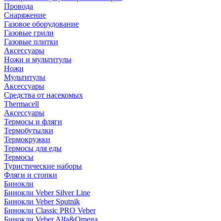
Провода
Снаряжение
Газовое оборудование
Газовые грили
Газовые плитки
Аксессуары
Ножи и мультитулы
Ножи
Мультитулы
Аксессуары
Средства от насекомых
Thermacell
Аксессуары
Термосы и фляги
Термобутылки
Термокружки
Термосы для еды
Термосы
Туристические наборы
Фляги и стопки
Бинокли
Бинокли Veber Silver Line
Бинокли Veber Sputnik
Бинокли Classic PRO Veber
Бинокли Veber Alfa&Omega