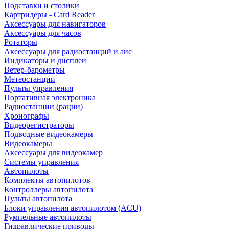
Подставки и столики
Картридеры - Card Reader
Аксессуары для навигаторов
Аксессуары для часов
Ротаторы
Аксессуары для радиостанций и аис
Индикаторы и дисплеи
Ветер-барометры
Метеостанции
Пульты управления
Портативная электроника
Радиостанции (рации)
Хронографы
Видеорегистраторы
Подводные видеокамеры
Видеокамеры
Аксессуары для видеокамер
Системы управления
Автопилоты
Комплекты автопилотов
Контроллеры автопилота
Пульты автопилота
Блоки управления автопилотом (ACU)
Румпельные автопилоты
Гидравлические приводы