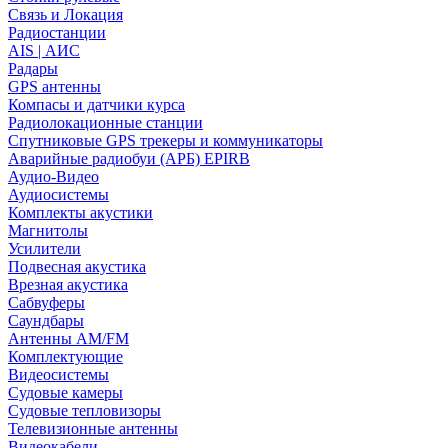
Связь и Локация
Радиостанции
AIS | АИС
Радары
GPS антенны
Компасы и датчики курса
Радиолокационные станции
Спутниковые GPS трекеры и коммуникаторы
Аварийные радиобуи (АРБ) EPIRB
Аудио-Видео
Аудиосистемы
Комплекты акустики
Магнитолы
Усилители
Подвесная акустика
Врезная акустика
Сабвуферы
Саундбары
Антенны AM/FM
Комплектующие
Видеосистемы
Судовые камеры
Cудовые тепловизоры
Телевизионные антенны
Видеокабели