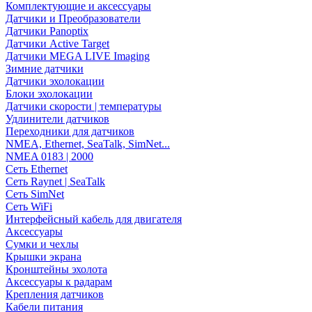
Комплектующие и аксессуары
Датчики и Преобразователи
Датчики Panoptix
Датчики Active Target
Датчики MEGA LIVE Imaging
Зимние датчики
Датчики эхолокации
Блоки эхолокации
Датчики скорости | температуры
Удлинители датчиков
Переходники для датчиков
NMEA, Ethernet, SeaTalk, SimNet...
NMEA 0183 | 2000
Сеть Ethernet
Сеть Raynet | SeaTalk
Сеть SimNet
Сеть WiFi
Интерфейсный кабель для двигателя
Аксессуары
Сумки и чехлы
Крышки экрана
Кронштейны эхолота
Аксессуары к радарам
Крепления датчиков
Кабели питания