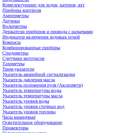
Комплектующие для лодок, катеров, яхт
Приборы контроля
Амперметры
Датчики
Вольтметры
Держатели приборов и провода с разъемами
Индикатор включения ходовых огней
Компасы
Комбинированные приборы
Спидометры
Счетчики моточасов
Тахометры
Трим-указатели
Указатель аварийной сигнализации
Указатель давления масла
Указатель положения руля (Аксиометр)
Указатель температуры воды
Указатель температуры масла
Указатель уровня воды
Указатель уровня сточных вод
Указатель уровня топлива
Часы кварцевые
Осветительное оборудование
Прожекторы