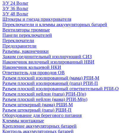
З/У 24 Вольт
З/У 36 Вольт
З/У 48 Вольт
Штекеры и гнезда прикуривателя
Переключатели и клеммы аккумуляторных батарей
Вентиляторы трюмные
Панели переключателей
Переключатели
Предохранители
Разъемы, наконечники
Зажим соединительный изолирующий СИЗ
Наконечник вилочный изолированный НВИ
Наконечник кольцевой НКИ
Ответвитель для проводов ОВ
Разъем плоский изолированный (мама) РПИ-М
Разъем плоский изолированный (папа) РПИ-П
Разъем плоский изолированный ответвительный РПИ-О
Разъем плоский нейлон (папа) РПИ-П(н)
Разъем плоский нейлон (мама) РПИ-М(н)
Разъем штекерный (мама) РШИ-М
Разъем штекерный (папа) РШИ-П
Оборудование для берегового питания
Клеммы монтажные
Крепление аккумуляторных батарей
Контроль аккумуляторных батарей