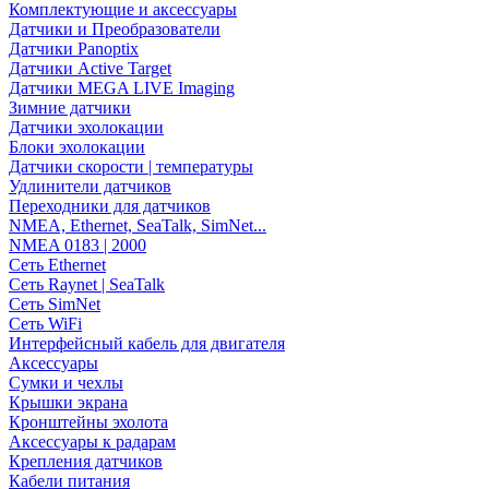
Комплектующие и аксессуары
Датчики и Преобразователи
Датчики Panoptix
Датчики Active Target
Датчики MEGA LIVE Imaging
Зимние датчики
Датчики эхолокации
Блоки эхолокации
Датчики скорости | температуры
Удлинители датчиков
Переходники для датчиков
NMEA, Ethernet, SeaTalk, SimNet...
NMEA 0183 | 2000
Сеть Ethernet
Сеть Raynet | SeaTalk
Сеть SimNet
Сеть WiFi
Интерфейсный кабель для двигателя
Аксессуары
Сумки и чехлы
Крышки экрана
Кронштейны эхолота
Аксессуары к радарам
Крепления датчиков
Кабели питания