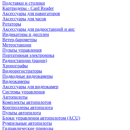
Подставки и столики
Картридеры - Card Reader
Аксессуары для навигаторов
Аксессуары для часов
Ротаторы
Аксессуары для радиостанций и аис
Индикаторы и дисплеи
Ветер-барометры
Метеостанции
Пульты управления
Портативная электроника
Радиостанции (рации)
Хронографы
Видеорегистраторы
Подводные видеокамеры
Видеокамеры
Аксессуары для видеокамер
Системы управления
Автопилоты
Комплекты автопилотов
Контроллеры автопилота
Пульты автопилота
Блоки управления автопилотом (ACU)
Румпельные автопилоты
Гидравлические приводы