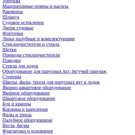
Унитазы
Мацераторные помпы и насосы
Раковины
Шланги
Судовое остекление
Двери судовые
Форточки
Люки палубные и комплектующие
Стеклоочистители и стекла
Щетки
Приводы стеклоочистителя
Поводки
Стекла для лодок
Оборудование для парусных яхт, бегучий такелаж
Стопоры
Шкоты, фалы, тросы для парусных яхт и лодок
Якорно-швартовое оборудование
Якорное оборудование
Швартовое оборудование
Буи и кранцы
Корзины и крепления
Фалы и тросы
Палубное оборудование
Весла, багры
Флагштоки и основания