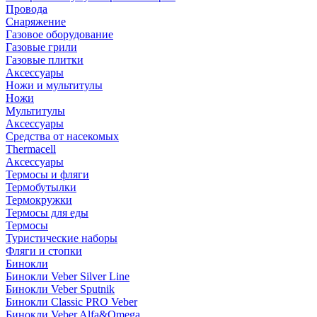
Провода
Снаряжение
Газовое оборудование
Газовые грили
Газовые плитки
Аксессуары
Ножи и мультитулы
Ножи
Мультитулы
Аксессуары
Средства от насекомых
Thermacell
Аксессуары
Термосы и фляги
Термобутылки
Термокружки
Термосы для еды
Термосы
Туристические наборы
Фляги и стопки
Бинокли
Бинокли Veber Silver Line
Бинокли Veber Sputnik
Бинокли Classic PRO Veber
Бинокли Veber Alfa&Omega