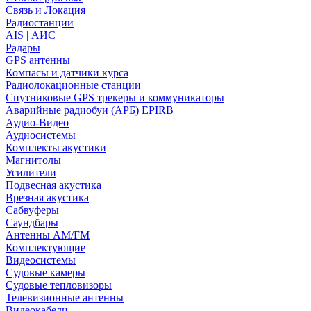
Связь и Локация
Радиостанции
AIS | АИС
Радары
GPS антенны
Компасы и датчики курса
Радиолокационные станции
Спутниковые GPS трекеры и коммуникаторы
Аварийные радиобуи (АРБ) EPIRB
Аудио-Видео
Аудиосистемы
Комплекты акустики
Магнитолы
Усилители
Подвесная акустика
Врезная акустика
Сабвуферы
Саундбары
Антенны AM/FM
Комплектующие
Видеосистемы
Судовые камеры
Cудовые тепловизоры
Телевизионные антенны
Видеокабели