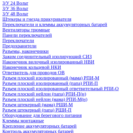
З/У 24 Вольт
З/У 36 Вольт
З/У 48 Вольт
Штекеры и гнезда прикуривателя
Переключатели и клеммы аккумуляторных батарей
Вентиляторы трюмные
Панели переключателей
Переключатели
Предохранители
Разъемы, наконечники
Зажим соединительный изолирующий СИЗ
Наконечник вилочный изолированный НВИ
Наконечник кольцевой НКИ
Ответвитель для проводов ОВ
Разъем плоский изолированный (мама) РПИ-М
Разъем плоский изолированный (папа) РПИ-П
Разъем плоский изолированный ответвительный РПИ-О
Разъем плоский нейлон (папа) РПИ-П(н)
Разъем плоский нейлон (мама) РПИ-М(н)
Разъем штекерный (мама) РШИ-М
Разъем штекерный (папа) РШИ-П
Оборудование для берегового питания
Клеммы монтажные
Крепление аккумуляторных батарей
Контроль аккумуляторных батарей