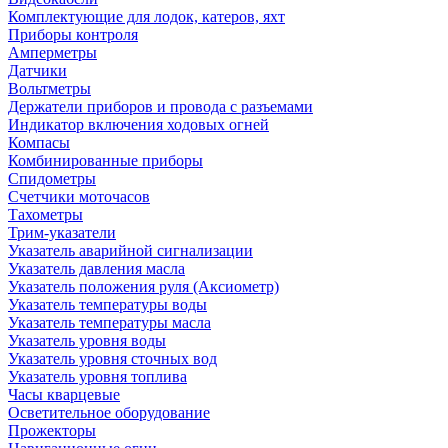
Комплектующие для лодок, катеров, яхт
Приборы контроля
Амперметры
Датчики
Вольтметры
Держатели приборов и провода с разъемами
Индикатор включения ходовых огней
Компасы
Комбинированные приборы
Спидометры
Счетчики моточасов
Тахометры
Трим-указатели
Указатель аварийной сигнализации
Указатель давления масла
Указатель положения руля (Аксиометр)
Указатель температуры воды
Указатель температуры масла
Указатель уровня воды
Указатель уровня сточных вод
Указатель уровня топлива
Часы кварцевые
Осветительное оборудование
Прожекторы