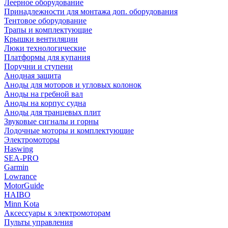
Леерное оборудование
Принадлежности для монтажа доп. оборудования
Тентовое оборудование
Трапы и комплектующие
Крышки вентиляции
Люки технологические
Платформы для купания
Поручни и ступени
Анодная защита
Аноды для моторов и угловых колонок
Аноды на гребной вал
Аноды на корпус судна
Аноды для транцевых плит
Звуковые сигналы и горны
Лодочные моторы и комплектующие
Электромоторы
Haswing
SEA-PRO
Garmin
Lowrance
MotorGuide
HAIBO
Minn Kota
Аксессуары к электромоторам
Пульты управления