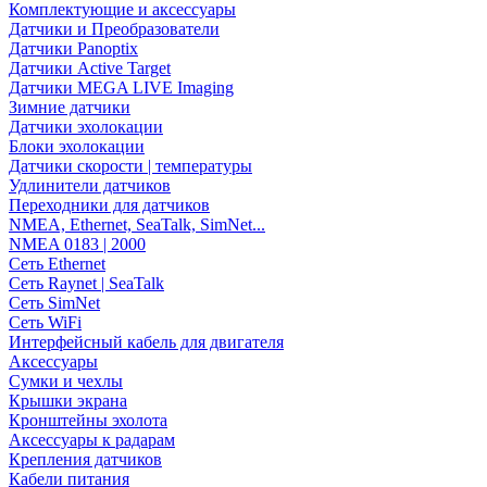
Комплектующие и аксессуары
Датчики и Преобразователи
Датчики Panoptix
Датчики Active Target
Датчики MEGA LIVE Imaging
Зимние датчики
Датчики эхолокации
Блоки эхолокации
Датчики скорости | температуры
Удлинители датчиков
Переходники для датчиков
NMEA, Ethernet, SeaTalk, SimNet...
NMEA 0183 | 2000
Сеть Ethernet
Сеть Raynet | SeaTalk
Сеть SimNet
Сеть WiFi
Интерфейсный кабель для двигателя
Аксессуары
Сумки и чехлы
Крышки экрана
Кронштейны эхолота
Аксессуары к радарам
Крепления датчиков
Кабели питания