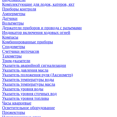
Комплектующие для лодок, катеров, яхт
Приборы контроля
Амперметры
Датчики
Вольтметры
Держатели приборов и провода с разъемами
Индикатор включения ходовых огней
Компасы
Комбинированные приборы
Спидометры
Счетчики моточасов
Тахометры
Трим-указатели
Указатель аварийной сигнализации
Указатель давления масла
Указатель положения руля (Аксиометр)
Указатель температуры воды
Указатель температуры масла
Указатель уровня воды
Указатель уровня сточных вод
Указатель уровня топлива
Часы кварцевые
Осветительное оборудование
Прожекторы