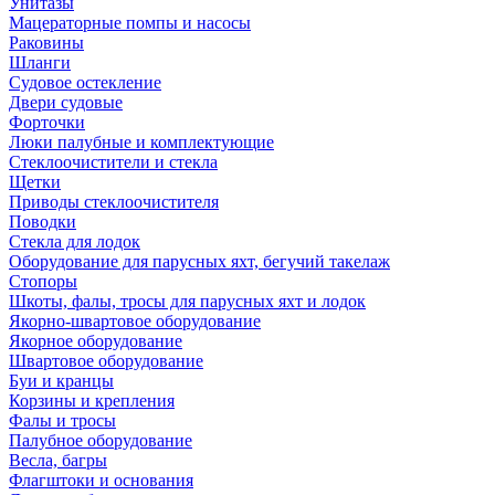
Унитазы
Мацераторные помпы и насосы
Раковины
Шланги
Судовое остекление
Двери судовые
Форточки
Люки палубные и комплектующие
Стеклоочистители и стекла
Щетки
Приводы стеклоочистителя
Поводки
Стекла для лодок
Оборудование для парусных яхт, бегучий такелаж
Стопоры
Шкоты, фалы, тросы для парусных яхт и лодок
Якорно-швартовое оборудование
Якорное оборудование
Швартовое оборудование
Буи и кранцы
Корзины и крепления
Фалы и тросы
Палубное оборудование
Весла, багры
Флагштоки и основания