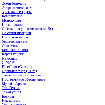
Zoom-бинокли
Астрономические
Зрительные трубы
Компактные
Монокуляры
Премиальные
С большим увеличением (>15x)
Со стабилизацией
Широкопольные
Универсальные
Солнечные
Компасы Suunto
Карты глубин
Navionics
C-MAP
BlueChart (Garmin)
OpenStreetMap (OSM)
Топографические карты
Программное обеспечение
Музей - Архив
Tex-Сервис
Тех-Журнал
Бренды
Как купить
Условия оплаты