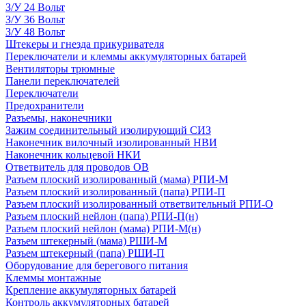
З/У 24 Вольт
З/У 36 Вольт
З/У 48 Вольт
Штекеры и гнезда прикуривателя
Переключатели и клеммы аккумуляторных батарей
Вентиляторы трюмные
Панели переключателей
Переключатели
Предохранители
Разъемы, наконечники
Зажим соединительный изолирующий СИЗ
Наконечник вилочный изолированный НВИ
Наконечник кольцевой НКИ
Ответвитель для проводов ОВ
Разъем плоский изолированный (мама) РПИ-М
Разъем плоский изолированный (папа) РПИ-П
Разъем плоский изолированный ответвительный РПИ-О
Разъем плоский нейлон (папа) РПИ-П(н)
Разъем плоский нейлон (мама) РПИ-М(н)
Разъем штекерный (мама) РШИ-М
Разъем штекерный (папа) РШИ-П
Оборудование для берегового питания
Клеммы монтажные
Крепление аккумуляторных батарей
Контроль аккумуляторных батарей