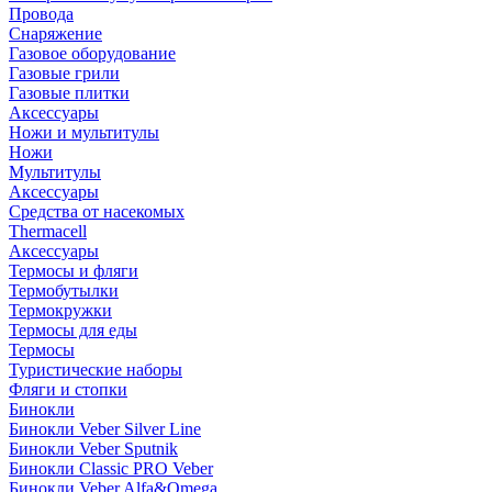
Провода
Снаряжение
Газовое оборудование
Газовые грили
Газовые плитки
Аксессуары
Ножи и мультитулы
Ножи
Мультитулы
Аксессуары
Средства от насекомых
Thermacell
Аксессуары
Термосы и фляги
Термобутылки
Термокружки
Термосы для еды
Термосы
Туристические наборы
Фляги и стопки
Бинокли
Бинокли Veber Silver Line
Бинокли Veber Sputnik
Бинокли Classic PRO Veber
Бинокли Veber Alfa&Omega