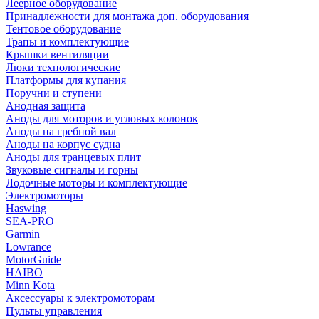
Леерное оборудование
Принадлежности для монтажа доп. оборудования
Тентовое оборудование
Трапы и комплектующие
Крышки вентиляции
Люки технологические
Платформы для купания
Поручни и ступени
Анодная защита
Аноды для моторов и угловых колонок
Аноды на гребной вал
Аноды на корпус судна
Аноды для транцевых плит
Звуковые сигналы и горны
Лодочные моторы и комплектующие
Электромоторы
Haswing
SEA-PRO
Garmin
Lowrance
MotorGuide
HAIBO
Minn Kota
Аксессуары к электромоторам
Пульты управления