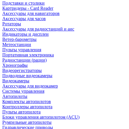
Подставки и столики
Картридеры - Card Reader
Аксессуары для навигаторов
Аксессуары для часов
Ротаторы
Аксессуары для радиостанций и аис
Индикаторы и дисплеи
Ветер-барометры
Метеостанции
Пульты управления
Портативная электроника
Радиостанции (рации)
Хронографы
Видеорегистраторы
Подводные видеокамеры
Видеокамеры
Аксессуары для видеокамер
Системы управления
Автопилоты
Комплекты автопилотов
Контроллеры автопилота
Пульты автопилота
Блоки управления автопилотом (ACU)
Румпельные автопилоты
Гидравлические приводы