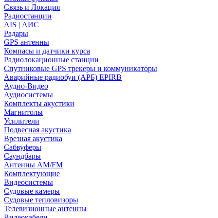
Связь и Локация
Радиостанции
AIS | АИС
Радары
GPS антенны
Компасы и датчики курса
Радиолокационные станции
Спутниковые GPS трекеры и коммуникаторы
Аварийные радиобуи (АРБ) EPIRB
Аудио-Видео
Аудиосистемы
Комплекты акустики
Магнитолы
Усилители
Подвесная акустика
Врезная акустика
Сабвуферы
Саундбары
Антенны AM/FM
Комплектующие
Видеосистемы
Судовые камеры
Cудовые тепловизоры
Телевизионные антенны
Видеокабели