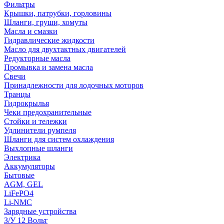
Фильтры
Крышки, патрубки, горловины
Шланги, груши, хомуты
Масла и смазки
Гидравлические жидкости
Масло для двухтактных двигателей
Редукторные масла
Промывка и замена масла
Свечи
Принадлежности для лодочных моторов
Транцы
Гидрокрылья
Чеки предохранительные
Стойки и тележки
Удлинители румпеля
Шланги для систем охлаждения
Выхлопные шланги
Электрика
Аккумуляторы
Бытовые
AGM, GEL
LiFePO4
Li-NMC
Зарядные устройства
З/У 12 Вольт