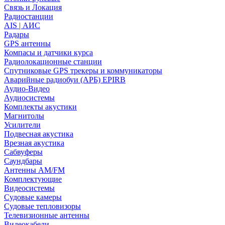
Связь и Локация
Радиостанции
AIS | АИС
Радары
GPS антенны
Компасы и датчики курса
Радиолокационные станции
Спутниковые GPS трекеры и коммуникаторы
Аварийные радиобуи (АРБ) EPIRB
Аудио-Видео
Аудиосистемы
Комплекты акустики
Магнитолы
Усилители
Подвесная акустика
Врезная акустика
Сабвуферы
Саундбары
Антенны AM/FM
Комплектующие
Видеосистемы
Судовые камеры
Cудовые тепловизоры
Телевизионные антенны
Видеокабели