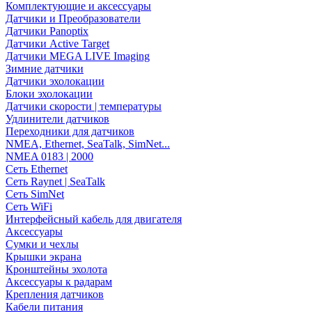
Комплектующие и аксессуары
Датчики и Преобразователи
Датчики Panoptix
Датчики Active Target
Датчики MEGA LIVE Imaging
Зимние датчики
Датчики эхолокации
Блоки эхолокации
Датчики скорости | температуры
Удлинители датчиков
Переходники для датчиков
NMEA, Ethernet, SeaTalk, SimNet...
NMEA 0183 | 2000
Сеть Ethernet
Сеть Raynet | SeaTalk
Сеть SimNet
Сеть WiFi
Интерфейсный кабель для двигателя
Аксессуары
Сумки и чехлы
Крышки экрана
Кронштейны эхолота
Аксессуары к радарам
Крепления датчиков
Кабели питания