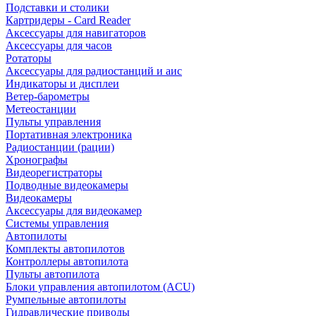
Подставки и столики
Картридеры - Card Reader
Аксессуары для навигаторов
Аксессуары для часов
Ротаторы
Аксессуары для радиостанций и аис
Индикаторы и дисплеи
Ветер-барометры
Метеостанции
Пульты управления
Портативная электроника
Радиостанции (рации)
Хронографы
Видеорегистраторы
Подводные видеокамеры
Видеокамеры
Аксессуары для видеокамер
Системы управления
Автопилоты
Комплекты автопилотов
Контроллеры автопилота
Пульты автопилота
Блоки управления автопилотом (ACU)
Румпельные автопилоты
Гидравлические приводы