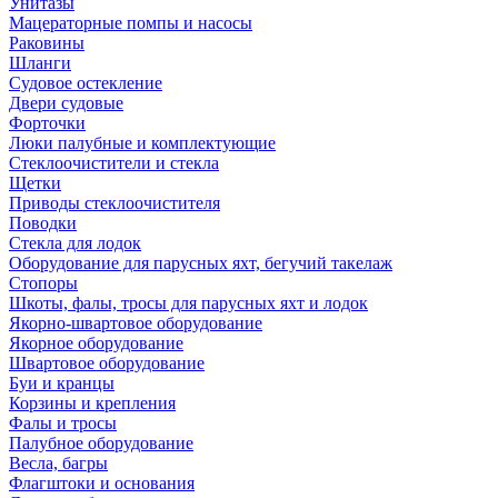
Унитазы
Мацераторные помпы и насосы
Раковины
Шланги
Судовое остекление
Двери судовые
Форточки
Люки палубные и комплектующие
Стеклоочистители и стекла
Щетки
Приводы стеклоочистителя
Поводки
Стекла для лодок
Оборудование для парусных яхт, бегучий такелаж
Стопоры
Шкоты, фалы, тросы для парусных яхт и лодок
Якорно-швартовое оборудование
Якорное оборудование
Швартовое оборудование
Буи и кранцы
Корзины и крепления
Фалы и тросы
Палубное оборудование
Весла, багры
Флагштоки и основания