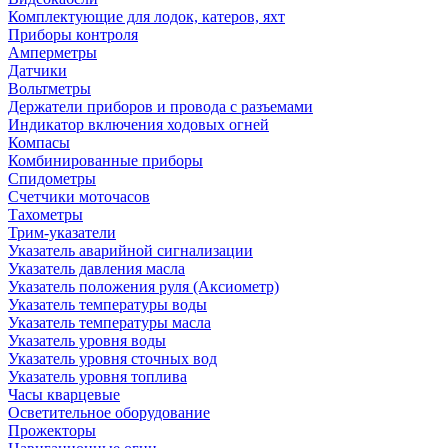
Комплектующие для лодок, катеров, яхт
Приборы контроля
Амперметры
Датчики
Вольтметры
Держатели приборов и провода с разъемами
Индикатор включения ходовых огней
Компасы
Комбинированные приборы
Спидометры
Счетчики моточасов
Тахометры
Трим-указатели
Указатель аварийной сигнализации
Указатель давления масла
Указатель положения руля (Аксиометр)
Указатель температуры воды
Указатель температуры масла
Указатель уровня воды
Указатель уровня сточных вод
Указатель уровня топлива
Часы кварцевые
Осветительное оборудование
Прожекторы