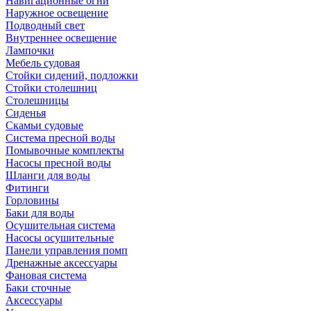
Навигационные огни
Наружное освещение
Подводный свет
Внутреннее освещение
Лампочки
Мебель судовая
Стойки сидений, подложки
Стойки столешниц
Столешницы
Сиденья
Скамьи судовые
Система пресной воды
Помывочные комплекты
Насосы пресной воды
Шланги для воды
Фитинги
Горловины
Баки для воды
Осушительная система
Насосы осушительные
Панели управления помп
Дренажные аксессуары
Фановая система
Баки сточные
Аксессуары