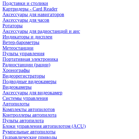
Подставки и столики
Картридеры - Card Reader
Аксессуары для навигаторов
Аксессуары для часов
Ротаторы
Аксессуары для радиостанций и аис
Индикаторы и дисплеи
Ветер-барометры
Метеостанции
Пульты управления
Портативная электроника
Радиостанции (рации)
Хронографы
Видеорегистраторы
Подводные видеокамеры
Видеокамеры
Аксессуары для видеокамер
Системы управления
Автопилоты
Комплекты автопилотов
Контроллеры автопилота
Пульты автопилота
Блоки управления автопилотом (ACU)
Румпельные автопилоты
Гидравлические приводы