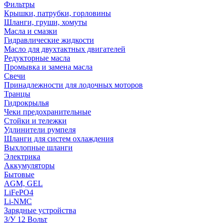
Фильтры
Крышки, патрубки, горловины
Шланги, груши, хомуты
Масла и смазки
Гидравлические жидкости
Масло для двухтактных двигателей
Редукторные масла
Промывка и замена масла
Свечи
Принадлежности для лодочных моторов
Транцы
Гидрокрылья
Чеки предохранительные
Стойки и тележки
Удлинители румпеля
Шланги для систем охлаждения
Выхлопные шланги
Электрика
Аккумуляторы
Бытовые
AGM, GEL
LiFePO4
Li-NMC
Зарядные устройства
З/У 12 Вольт