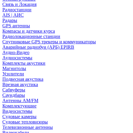
Связь и Локация
Радиостанции
AIS | АИС
Радары
GPS антенны
Компасы и датчики курса
Радиолокационные станции
Спутниковые GPS трекеры и коммуникаторы
Аварийные радиобуи (АРБ) EPIRB
Аудио-Видео
Аудиосистемы
Комплекты акустики
Магнитолы
Усилители
Подвесная акустика
Врезная акустика
Сабвуферы
Саундбары
Антенны AM/FM
Комплектующие
Видеосистемы
Судовые камеры
Cудовые тепловизоры
Телевизионные антенны
Видеокабели