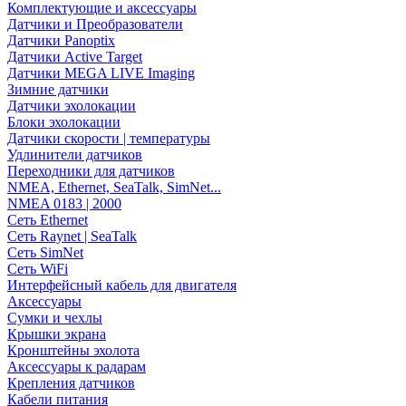
Комплектующие и аксессуары
Датчики и Преобразователи
Датчики Panoptix
Датчики Active Target
Датчики MEGA LIVE Imaging
Зимние датчики
Датчики эхолокации
Блоки эхолокации
Датчики скорости | температуры
Удлинители датчиков
Переходники для датчиков
NMEA, Ethernet, SeaTalk, SimNet...
NMEA 0183 | 2000
Сеть Ethernet
Сеть Raynet | SeaTalk
Сеть SimNet
Сеть WiFi
Интерфейсный кабель для двигателя
Аксессуары
Сумки и чехлы
Крышки экрана
Кронштейны эхолота
Аксессуары к радарам
Крепления датчиков
Кабели питания