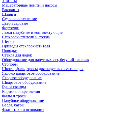
Унитазы
Мацераторные помпы и насосы
Раковины
Шланги
Судовое остекление
Двери судовые
Форточки
Люки палубные и комплектующие
Стеклоочистители и стекла
Щетки
Приводы стеклоочистителя
Поводки
Стекла для лодок
Оборудование для парусных яхт, бегучий такелаж
Стопоры
Шкоты, фалы, тросы для парусных яхт и лодок
Якорно-швартовое оборудование
Якорное оборудование
Швартовое оборудование
Буи и кранцы
Корзины и крепления
Фалы и тросы
Палубное оборудование
Весла, багры
Флагштоки и основания