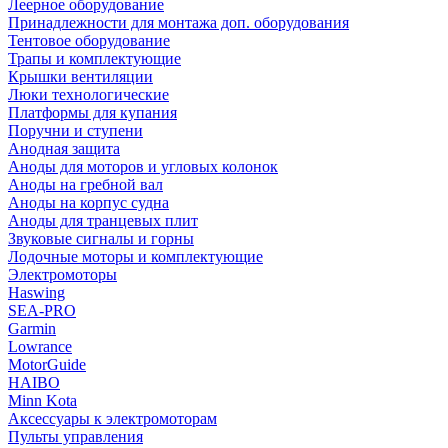
Леерное оборудование
Принадлежности для монтажа доп. оборудования
Тентовое оборудование
Трапы и комплектующие
Крышки вентиляции
Люки технологические
Платформы для купания
Поручни и ступени
Анодная защита
Аноды для моторов и угловых колонок
Аноды на гребной вал
Аноды на корпус судна
Аноды для транцевых плит
Звуковые сигналы и горны
Лодочные моторы и комплектующие
Электромоторы
Haswing
SEA-PRO
Garmin
Lowrance
MotorGuide
HAIBO
Minn Kota
Аксессуары к электромоторам
Пульты управления