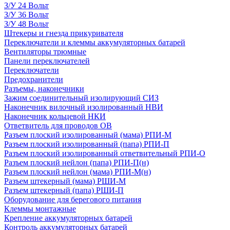
З/У 24 Вольт
З/У 36 Вольт
З/У 48 Вольт
Штекеры и гнезда прикуривателя
Переключатели и клеммы аккумуляторных батарей
Вентиляторы трюмные
Панели переключателей
Переключатели
Предохранители
Разъемы, наконечники
Зажим соединительный изолирующий СИЗ
Наконечник вилочный изолированный НВИ
Наконечник кольцевой НКИ
Ответвитель для проводов ОВ
Разъем плоский изолированный (мама) РПИ-М
Разъем плоский изолированный (папа) РПИ-П
Разъем плоский изолированный ответвительный РПИ-О
Разъем плоский нейлон (папа) РПИ-П(н)
Разъем плоский нейлон (мама) РПИ-М(н)
Разъем штекерный (мама) РШИ-М
Разъем штекерный (папа) РШИ-П
Оборудование для берегового питания
Клеммы монтажные
Крепление аккумуляторных батарей
Контроль аккумуляторных батарей