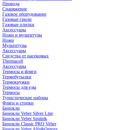
Провода
Снаряжение
Газовое оборудование
Газовые грили
Газовые плитки
Аксессуары
Ножи и мультитулы
Ножи
Мультитулы
Аксессуары
Средства от насекомых
Thermacell
Аксессуары
Термосы и фляги
Термобутылки
Термокружки
Термосы для еды
Термосы
Туристические наборы
Фляги и стопки
Бинокли
Бинокли Veber Silver Line
Бинокли Veber Sputnik
Бинокли Classic PRO Veber
Бинокли Veber Alfa&Omega