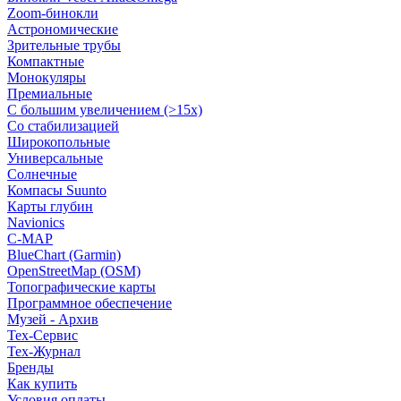
Zoom-бинокли
Астрономические
Зрительные трубы
Компактные
Монокуляры
Премиальные
С большим увеличением (>15x)
Со стабилизацией
Широкопольные
Универсальные
Солнечные
Компасы Suunto
Карты глубин
Navionics
C-MAP
BlueChart (Garmin)
OpenStreetMap (OSM)
Топографические карты
Программное обеспечение
Музей - Архив
Tex-Сервис
Тех-Журнал
Бренды
Как купить
Условия оплаты