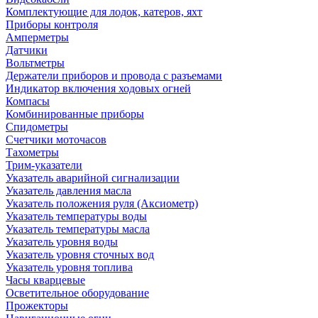
Комплектующие для лодок, катеров, яхт
Приборы контроля
Амперметры
Датчики
Вольтметры
Держатели приборов и провода с разъемами
Индикатор включения ходовых огней
Компасы
Комбинированные приборы
Спидометры
Счетчики моточасов
Тахометры
Трим-указатели
Указатель аварийной сигнализации
Указатель давления масла
Указатель положения руля (Аксиометр)
Указатель температуры воды
Указатель температуры масла
Указатель уровня воды
Указатель уровня сточных вод
Указатель уровня топлива
Часы кварцевые
Осветительное оборудование
Прожекторы